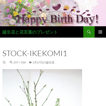
コ
ン
テ
ン
ツ
検
へ
誕生花と花言葉のプレゼント
索
ス
メインメ
キ
ニュー
ッ
STOCK-IKEKOMI1
プ
337 × 500
1月27日の誕生花