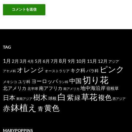
TAG
1月
7月
8月
9月
10月
11月
2月
5月
6月
3月
12月
4月
アジア
ピンク
オレンジ
キク科
バラ科
オーストラリア
アヤメ科
切り花
中国
ヨーロッパ
ユリ科
メキシコ
ラン科
北アメリカ
地中海沿岸
南アフリカ
宿根草
北半球
南アメリカ
白
草花
樹木
紫
複色
日本
緑
球根
東南アジア
西アジア
鉢植え
黄色
赤
青
MARYPOPPINS