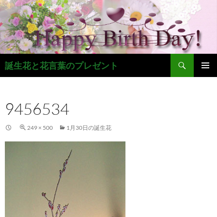
コ
ン
テ
ン
ツ
検
へ
誕生花と花言葉のプレゼント
索
ス
メインメ
キ
ニュー
ッ
9456534
プ
249 × 500
1月30日の誕生花