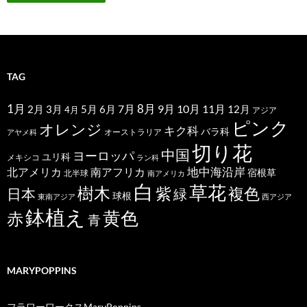
TAG
1月
7月
8月
9月
10月
11月
2月
5月
6月
3月
12月
4月
アジア
ピンク
オレンジ
キク科
バラ科
オーストラリア
アヤメ科
切り花
中国
ヨーロッパ
ユリ科
メキシコ
ラン科
北アメリカ
地中海沿岸
南アフリカ
宿根草
北半球
南アメリカ
白
草花
樹木
紫
複色
日本
緑
球根
東南アジア
西アジア
鉢植え
黄色
赤
青
MARYPOPPINS
フラワーワークスMaryPoppins