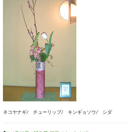
ネコヤナギ/ チューリップ/ キンギョソウ/ シダ