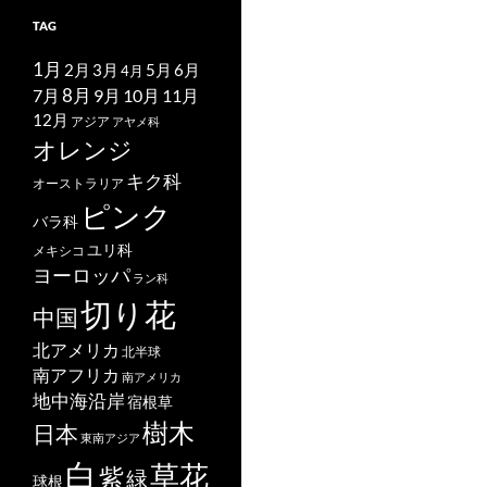
TAG
1月
2月
5月
6月
3月
4月
7月
8月
9月
10月
11月
12月
アジア
アヤメ科
オレンジ
キク科
オーストラリア
ピンク
バラ科
ユリ科
メキシコ
ヨーロッパ
ラン科
切り花
中国
北アメリカ
北半球
南アフリカ
南アメリカ
地中海沿岸
宿根草
樹木
日本
東南アジア
白
草花
紫
緑
球根