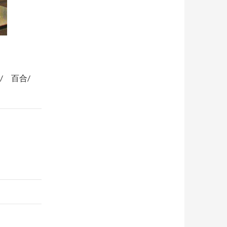
ム/ 百合/