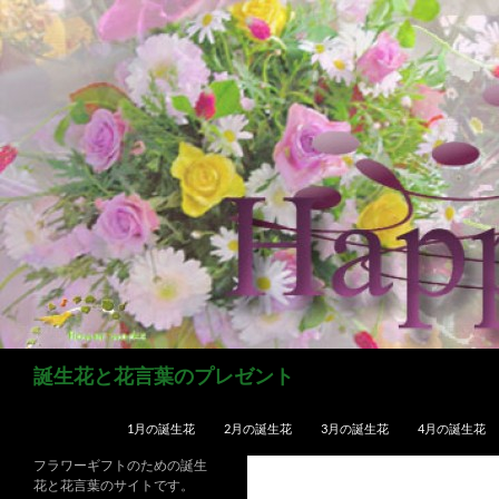
コ
ン
テ
ン
ツ
へ
ス
キ
ッ
プ
検
誕生花と花言葉のプレゼント
索
1月の誕生花
2月の誕生花
3月の誕生花
4月の誕生花
フラワーギフトのための誕生
花と花言葉のサイトです。