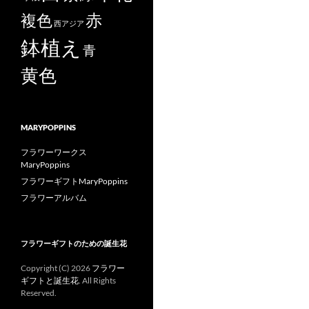
赤
複色
西アジア
鉢植え
青
黄色
MARYPOPPINS
フラワーワークス
MaryPoppins
フラワーギフトMaryPoppins
フラワーアルバム
フラワーギフトのための誕生花
Copyright (C)
2026
フラワー
ギフトと誕生花
. All Rights
Reserved.