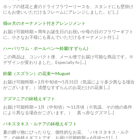
ホップの毬花と麦のドライフラワーリースを、スタンドにも壁掛け
にもお使いいただけるフレームにアレンジしました。ビ […]
猫or犬のオーナメント付きアレンジメント
お届け可能時期＝周年お誕生日のお祝いや母の日のフラワーギフト
に。小さなお子様にも喜んでいただけるオーナメント付 […]
ハーバリウム・ボールペン〜鈴蘭(すずらん)
この商品は、コンパクト便、メール便でお届け可能な商品です。※
デザインが変わりました。Especially fo […]
鈴蘭（スズラン）の花束〜Muguet
お届け可能時期＝2月中旬頃〜5月31日（気温により多少異なる場合
がございます。）清楚なすずらんのお花だけの花束 […]
グズマニアの鉢植えギフト
お届け可能時期＝1月（中旬頃）〜11月頃（※気温、その他の条件
により異なる場合がございます。） 真っ赤なグズマ […]
パキスタキス・ルテアの鉢植えギフト
夏の贈り物にぴったりな、個性的なお花、「パキスタキス・ルテ
ア」の鉢植えギフトです。お届け可能時期＝6月頃〜11 […]