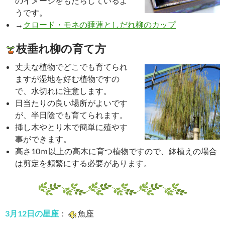
のイメージをもたらしているよ
うです。
→
クロード・モネの睡蓮としだれ柳のカップ
枝垂れ柳の育て方
丈夫な植物でどこでも育てられ
ますが湿地を好む植物ですの
で、水切れに注意します。
日当たりの良い場所がよいです
が、半日陰でも育てられます。
挿し木やとり木で簡単に殖やす
事ができます。
高さ10ｍ以上の高木に育つ植物ですので、鉢植えの場合
は剪定を頻繁にする必要があります。
3月12日の星座
：
魚座