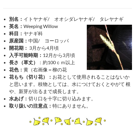
別名：
イトヤナギ/ オオシダレヤナギ/ タレヤナギ
英名：
Weeping Willow
科目：
ヤナギ科
原産国：
中国/ ヨーロッパ
開花期：
3月から4月頃
入手可能時期：
12月から3月頃
長さ（草丈）
：約100ｃｍ以上
花色：
黄（右画像＝柳の花
花もち（切り花）：
お花として使用されることはないか
と思います。枝物としては、水につけておくとやがて 根
や、新芽が出るまで成長します。
水あげ：
切り口を十字に切り込みます。
取り扱いの注意点：
特にありません。