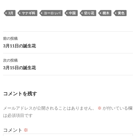
3月
ヤナギ科
ヨーロッパ
中国
切り花
樹木
黄色
投
前の投稿
稿
3月11日の誕生花
ナ
次の投稿
ビ
3月15日の誕生花
ゲ
ー
コメントを残す
シ
メールアドレスが公開されることはありません。
※
が付いている欄
ョ
は必須項目です
ン
コメント
※