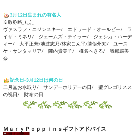
3月12日生まれの有名人
※敬称略_ (._.)_
ヴァスラフ・ニジンスキー/ エドワード・オールビー/ ラ
イザ・ミネリ/ ジェームズ・テイラー/ ジェシカ・ハーデ
ィー/ 大平正芳/池波志乃/林家こん平/勝俣州知/ ユース
ケ・サンタマリア/ 陣内貴美子/ 椎名へきる/ 我那覇美
奈
記念日-3月12日は何の日
二月堂お水取り/ サンデーホリデーの日/ 聖グレゴリスス
の祝日/ 財布の日
ＭａｒｙＰｏｐｐｉｎｓギフトアドバイス