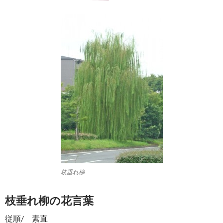
枝垂れ柳
枝垂れ柳の花言葉
従順/ 素直