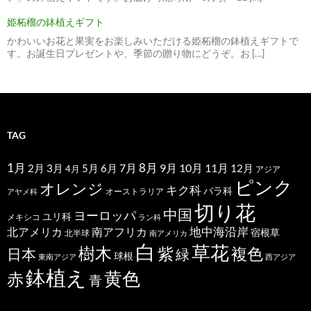
姫柘榴の鉢植えギフト
かわいいお花と果実をお楽しみいただける姫柘榴の鉢植えギフトで
す。お誕生日プレゼントや、季節の贈り物にどうぞ。お […]
TAG
1月
7月
8月
9月
10月
11月
2月
5月
6月
3月
12月
4月
アジア
ピンク
オレンジ
キク科
バラ科
オーストラリア
アヤメ科
切り花
中国
ヨーロッパ
ユリ科
メキシコ
ラン科
北アメリカ
地中海沿岸
南アフリカ
宿根草
北半球
南アメリカ
白
草花
樹木
紫
複色
日本
緑
球根
東南アジア
西アジア
鉢植え
黄色
赤
青