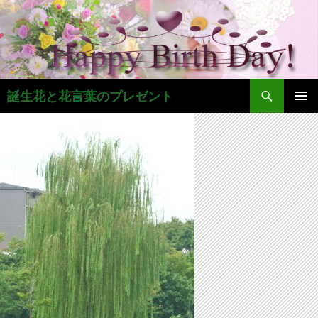
コ
ン
テ
ン
ツ
検
へ
誕生花と花言葉のプレゼント
索
ス
メインメ
キ
ニュー
ッ
プ