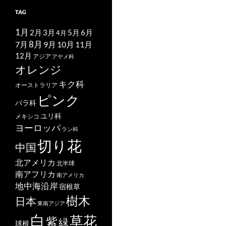
TAG
1月
2月
5月
6月
3月
4月
7月
8月
9月
10月
11月
12月
アジア
アヤメ科
オレンジ
キク科
オーストラリア
ピンク
バラ科
ユリ科
メキシコ
ヨーロッパ
ラン科
切り花
中国
北アメリカ
北半球
南アフリカ
南アメリカ
地中海沿岸
宿根草
樹木
日本
東南アジア
白
草花
紫
緑
球根