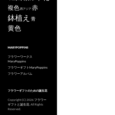
赤
複色
西アジア
鉢植え
青
黄色
MARYPOPPINS
フラワーワークス
MaryPoppins
フラワーギフトMaryPoppins
フラワーアルバム
フラワーギフトのための誕生花
Copyright (C)
2026
フラワー
ギフトと誕生花
. All Rights
Reserved.