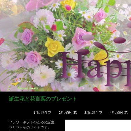
コ
ン
テ
ン
ツ
へ
ス
キ
ッ
プ
検
誕生花と花言葉のプレゼント
索
1月の誕生花
2月の誕生花
3月の誕生花
4月の誕生花
フラワーギフトのための誕生
花と花言葉のサイトです。