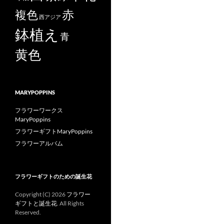
赤
複色
西アジア
鉢植え
青
黄色
MARYPOPPINS
フラワーワークス
MaryPoppins
フラワーギフトMaryPoppins
フラワーアルバム
フラワーギフトのための誕生花
Copyright (C)
2026
フラワー
ギフトと誕生花
. All Rights
Reserved.