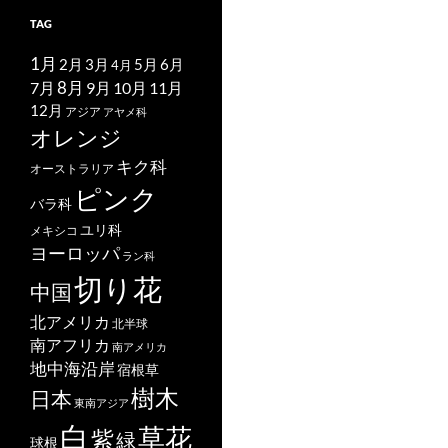
TAG
1月
2月
5月
6月
3月
4月
7月
8月
9月
10月
11月
12月
アジア
アヤメ科
オレンジ
キク科
オーストラリア
ピンク
バラ科
ユリ科
メキシコ
ヨーロッパ
ラン科
切り花
中国
北アメリカ
北半球
南アフリカ
南アメリカ
地中海沿岸
宿根草
樹木
日本
東南アジア
白
草花
紫
緑
球根