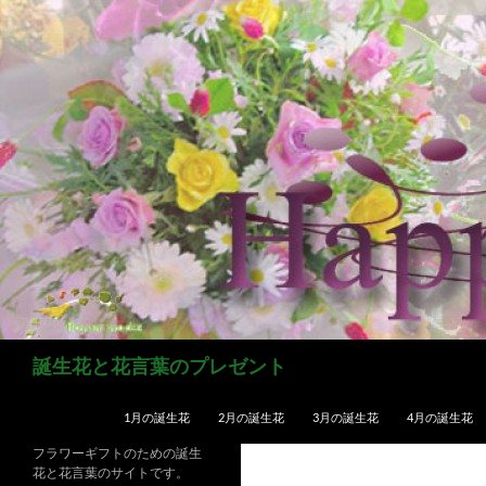
コ
ン
テ
ン
ツ
へ
ス
キ
ッ
プ
検
誕生花と花言葉のプレゼント
索
1月の誕生花
2月の誕生花
3月の誕生花
4月の誕生花
フラワーギフトのための誕生
花と花言葉のサイトです。