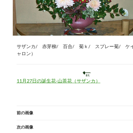
サザンカ/ 赤芽柳/ 百合/ 菊ｋ/ スプレー菊/ ケ
ャロン）
11月27日の誕生花-山茶花（サザンカ）
前の画像
次の画像