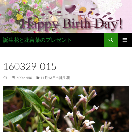
コ
ン
テ
ン
ツ
検
へ
誕生花と花言葉のプレゼント
索
ス
メインメ
キ
ニュー
ッ
160329-015
プ
600 × 450
11月13日の誕生花