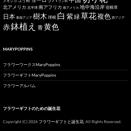
ヨーロッパ
ユリ科
メキシコ
ラン科
北アメリカ
地中海沿岸
南アフリカ
宿根草
北半球
南アメリカ
白
草花
樹木
紫
複色
日本
緑
球根
東南アジア
西アジア
鉢植え
黄色
赤
青
MARYPOPPINS
フラワーワークスMaryPoppins
フラワーギフトMaryPoppins
フラワーアルバム
フラワーギフトのための誕生花
Copyright (C)
2026
フラワーギフトと誕生花
. All Rights Reserved.