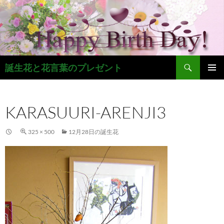
コ
ン
テ
ン
ツ
検
へ
誕生花と花言葉のプレゼント
索
ス
メインメ
キ
ニュー
ッ
KARASUURI-ARENJI3
プ
325 × 500
12月28日の誕生花