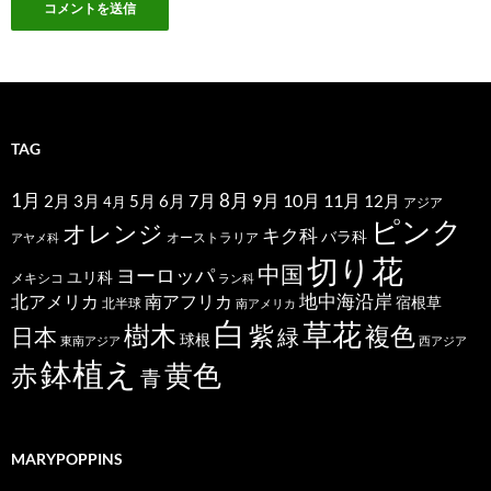
TAG
1月
7月
8月
9月
10月
11月
2月
5月
6月
3月
12月
4月
アジア
ピンク
オレンジ
キク科
バラ科
オーストラリア
アヤメ科
切り花
中国
ヨーロッパ
ユリ科
メキシコ
ラン科
北アメリカ
地中海沿岸
南アフリカ
宿根草
北半球
南アメリカ
白
草花
樹木
紫
複色
日本
緑
球根
東南アジア
西アジア
鉢植え
黄色
赤
青
MARYPOPPINS