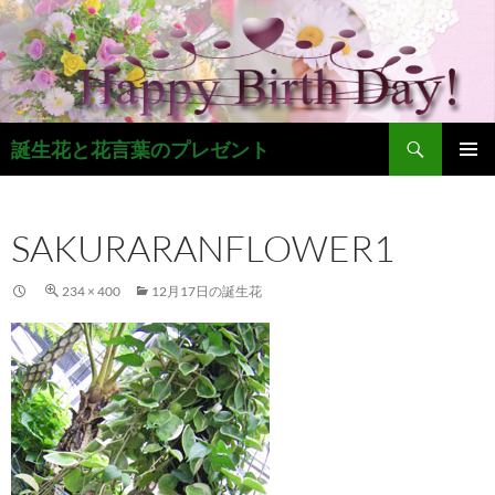
コ
ン
テ
ン
ツ
検
へ
誕生花と花言葉のプレゼント
索
ス
メインメ
キ
ニュー
ッ
SAKURARANFLOWER1
プ
234 × 400
12月17日の誕生花