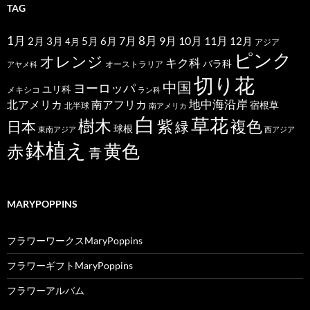
TAG
1月
7月
8月
9月
10月
11月
2月
5月
6月
3月
12月
4月
アジア
ピンク
オレンジ
キク科
バラ科
オーストラリア
アヤメ科
切り花
中国
ヨーロッパ
ユリ科
メキシコ
ラン科
北アメリカ
地中海沿岸
南アフリカ
宿根草
北半球
南アメリカ
白
草花
樹木
紫
複色
日本
緑
球根
東南アジア
西アジア
鉢植え
黄色
赤
青
MARYPOPPINS
フラワーワークスMaryPoppins
フラワーギフトMaryPoppins
フラワーアルバム