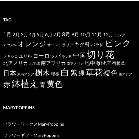
TAG
1月
7月
8月
9月
10月
11月
2月
5月
6月
3月
12月
4月
アジア
ピンク
オレンジ
キク科
バラ科
オーストラリア
アヤメ科
切り花
中国
ヨーロッパ
ユリ科
メキシコ
ラン科
北アメリカ
地中海沿岸
南アフリカ
宿根草
北半球
南アメリカ
白
草花
樹木
紫
複色
日本
緑
球根
東南アジア
西アジア
鉢植え
黄色
赤
青
MARYPOPPINS
フラワーワークスMaryPoppins
フラワーギフトMaryPoppins