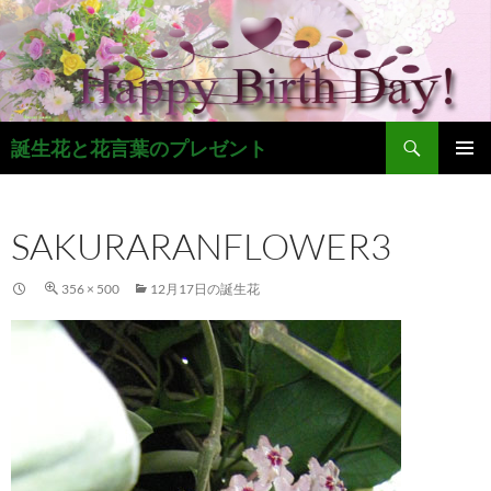
コ
ン
テ
ン
ツ
検
へ
誕生花と花言葉のプレゼント
索
ス
メインメ
キ
ニュー
ッ
SAKURARANFLOWER3
プ
356 × 500
12月17日の誕生花