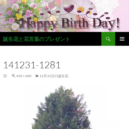
コ
ン
テ
ン
ツ
検
へ
誕生花と花言葉のプレゼント
索
ス
メインメ
キ
ニュー
ッ
141231-1281
プ
450 × 600
12月31日の誕生花