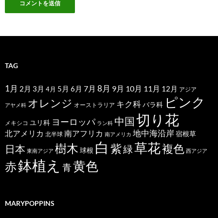
TAG
1月
7月
8月
9月
10月
11月
2月
5月
6月
3月
12月
4月
アジア
ピンク
オレンジ
キク科
バラ科
オーストラリア
アヤメ科
切り花
中国
ヨーロッパ
ユリ科
メキシコ
ラン科
北アメリカ
地中海沿岸
南アフリカ
宿根草
北半球
南アメリカ
白
草花
樹木
紫
複色
日本
緑
球根
東南アジア
西アジア
鉢植え
黄色
赤
青
MARYPOPPINS