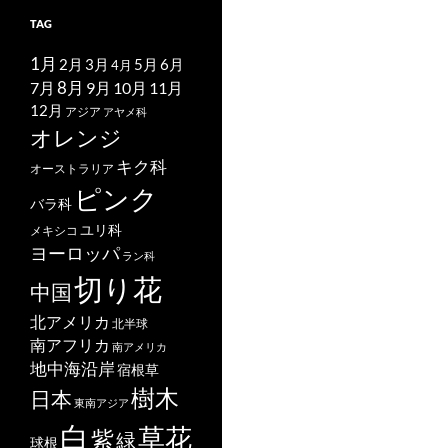
TAG
1月
2月
5月
6月
3月
4月
7月
8月
9月
10月
11月
12月
アジア
アヤメ科
オレンジ
キク科
オーストラリア
ピンク
バラ科
ユリ科
メキシコ
ヨーロッパ
ラン科
切り花
中国
北アメリカ
北半球
南アフリカ
南アメリカ
地中海沿岸
宿根草
樹木
日本
東南アジア
白
草花
紫
緑
球根