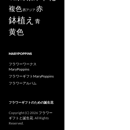
赤
複色
西アジア
鉢植え
青
黄色
MARYPOPPINS
フラワーワークス
MaryPoppins
フラワーギフトMaryPoppins
フラワーアルバム
フラワーギフトのための誕生花
Copyright (C)
2026
フラワー
ギフトと誕生花
. All Rights
Reserved.