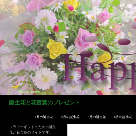
コ
ン
テ
ン
ツ
へ
ス
キ
ッ
プ
検
誕生花と花言葉のプレゼント
索
1月の誕生花
2月の誕生花
3月の誕生花
4月の誕生花
フラワーギフトのための誕生
花と花言葉のサイトです。