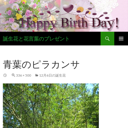
コ
ン
テ
ン
ツ
検
へ
誕生花と花言葉のプレゼント
索
ス
メインメ
キ
ニュー
ッ
青葉のピラカンサ
プ
336 × 500
12月6日の誕生花