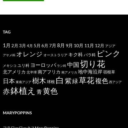
TAG
1月
7月
8月
9月
10月
11月
2月
5月
6月
3月
12月
4月
アジア
ピンク
オレンジ
キク科
バラ科
オーストラリア
アヤメ科
切り花
中国
ヨーロッパ
ユリ科
メキシコ
ラン科
北アメリカ
地中海沿岸
南アフリカ
宿根草
北半球
南アメリカ
白
草花
樹木
紫
複色
日本
緑
球根
東南アジア
西アジア
鉢植え
黄色
赤
青
MARYPOPPINS
フラワーワークスMaryPoppins