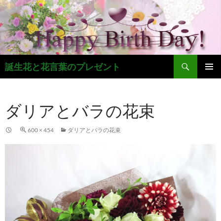
コ
ン
テ
ン
ツ
検
へ
誕生花と花言葉のプレゼント
索
ス
メインメ
キ
ニュー
ッ
ダリアとバラの花束
プ
600 × 454
ダリアとバラの花束