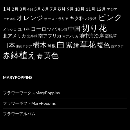
1月
7月
8月
9月
10月
11月
2月
5月
6月
3月
12月
4月
アジア
ピンク
オレンジ
キク科
バラ科
オーストラリア
アヤメ科
切り花
中国
ヨーロッパ
ユリ科
メキシコ
ラン科
北アメリカ
地中海沿岸
南アフリカ
宿根草
北半球
南アメリカ
白
草花
樹木
紫
複色
日本
緑
球根
東南アジア
西アジア
鉢植え
黄色
赤
青
MARYPOPPINS
フラワーワークスMaryPoppins
フラワーギフトMaryPoppins
フラワーアルバム