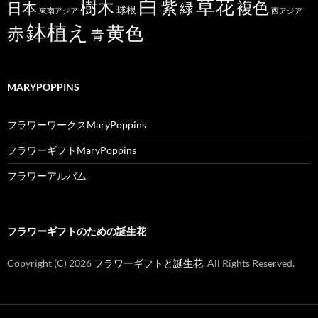
白
草花
樹木
紫
複色
日本
緑
球根
東南アジア
西アジア
鉢植え
黄色
赤
青
MARYPOPPINS
フラワーワークスMaryPoppins
フラワーギフトMaryPoppins
フラワーアルバム
フラワーギフトのための誕生花
Copyright (C)
2026
フラワーギフトと誕生花
. All Rights Reserved.