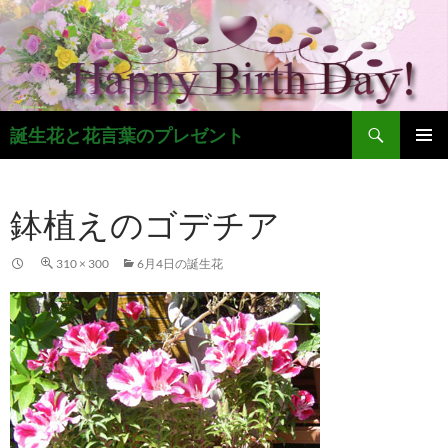
コ
ン
テ
ン
ツ
検
へ
誕生花と花言葉のプレゼント
索
ス
メインメ
キ
ニュー
ッ
鉢植えのゴデチア
プ
310 × 300
6月4日の誕生花