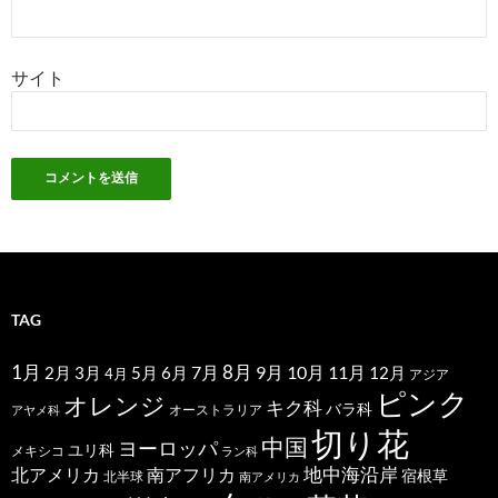
サイト
TAG
1月
7月
8月
9月
10月
11月
2月
5月
6月
3月
12月
4月
アジア
ピンク
オレンジ
キク科
バラ科
オーストラリア
アヤメ科
切り花
中国
ヨーロッパ
ユリ科
メキシコ
ラン科
北アメリカ
地中海沿岸
南アフリカ
宿根草
北半球
南アメリカ