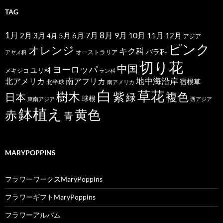
TAG
1月
7月
8月
9月
10月
11月
2月
5月
6月
3月
12月
4月
アジア
ピンク
オレンジ
キク科
バラ科
オーストラリア
アヤメ科
切り花
中国
ヨーロッパ
ユリ科
メキシコ
ラン科
北アメリカ
地中海沿岸
南アフリカ
宿根草
北半球
南アメリカ
白
草花
樹木
紫
複色
日本
緑
球根
東南アジア
西アジア
鉢植え
黄色
赤
青
MARYPOPPINS
フラワーワークスMaryPoppins
フラワーギフトMaryPoppins
フラワーアルバム