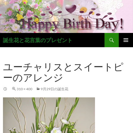
コ
ン
テ
ン
ツ
検
へ
誕生花と花言葉のプレゼント
索
ス
メインメ
キ
ニュー
ッ
ユーチャリスとスイートピ
プ
ーのアレンジ
310 × 400
9月29日の誕生花