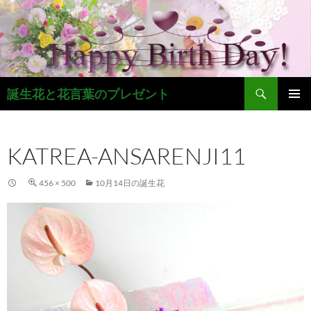
コ
ン
テ
ン
ツ
検
へ
誕生花と花言葉のプレゼント
索
ス
メインメ
キ
ニュー
ッ
KATREA-ANSARENJI11
プ
456 × 500
10月14日の誕生花