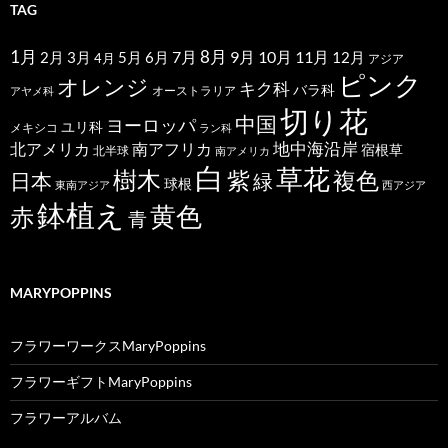
TAG
1月
7月
8月
9月
10月
11月
2月
5月
6月
3月
12月
4月
アジア
ピンク
オレンジ
キク科
バラ科
オーストラリア
アヤメ科
切り花
中国
ヨーロッパ
ユリ科
メキシコ
ラン科
北アメリカ
地中海沿岸
南アフリカ
宿根草
北半球
南アメリカ
白
草花
樹木
紫
複色
日本
緑
球根
東南アジア
西アジア
鉢植え
黄色
赤
青
MARYPOPPINS
フラワーワークスMaryPoppins
フラワーギフトMaryPoppins
フラワーアルバム