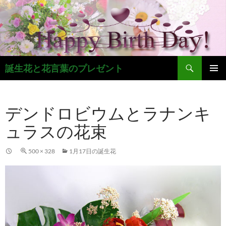
コ
ン
テ
ン
ツ
検
へ
誕生花と花言葉のプレゼント
索
ス
メインメ
キ
ニュー
ッ
デンドロビウムとラナンキ
プ
ュラスの花束
500 × 328
1月17日の誕生花