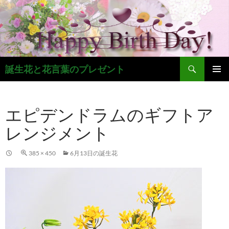
コ
ン
テ
ン
ツ
検
へ
誕生花と花言葉のプレゼント
索
ス
メインメ
キ
ニュー
ッ
エピデンドラムのギフトア
プ
レンジメント
385 × 450
6月13日の誕生花