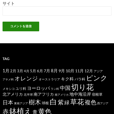
サイト
TAG
1月
7月
8月
9月
10月
11月
2月
5月
6月
3月
12月
4月
アジア
ピンク
オレンジ
キク科
バラ科
オーストラリア
アヤメ科
切り花
中国
ヨーロッパ
ユリ科
メキシコ
ラン科
北アメリカ
地中海沿岸
南アフリカ
宿根草
北半球
南アメリカ
白
草花
樹木
紫
複色
日本
緑
球根
東南アジア
西アジア
鉢植え
黄色
赤
青