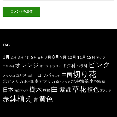
TAG
1月
7月
8月
9月
10月
11月
2月
5月
6月
3月
12月
4月
アジア
ピンク
オレンジ
キク科
バラ科
オーストラリア
アヤメ科
切り花
中国
ヨーロッパ
ユリ科
メキシコ
ラン科
北アメリカ
地中海沿岸
南アフリカ
宿根草
北半球
南アメリカ
白
草花
樹木
紫
複色
日本
緑
球根
東南アジア
西アジア
鉢植え
黄色
赤
青