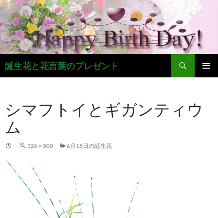
コ
ン
テ
ン
ツ
検
へ
誕生花と花言葉のプレゼント
索
ス
メインメ
キ
ニュー
ッ
シマフトイとギガンティウ
プ
ム
326 × 500
6月18日の誕生花