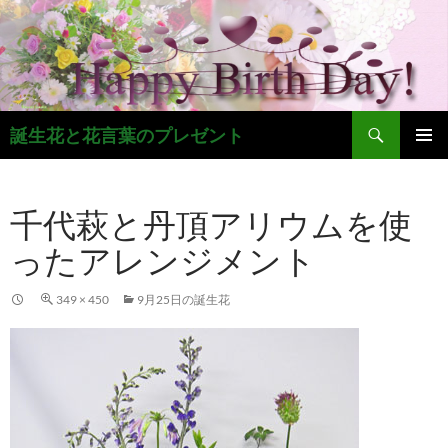
コ
ン
テ
ン
ツ
検
へ
誕生花と花言葉のプレゼント
索
ス
メインメ
キ
ニュー
ッ
千代萩と丹頂アリウムを使
プ
ったアレンジメント
349 × 450
9月25日の誕生花