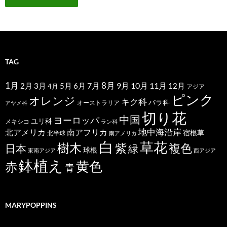
TAG
1月
7月
8月
9月
10月
11月
2月
5月
6月
3月
12月
4月
アジア
ピンク
オレンジ
キク科
バラ科
オーストラリア
アヤメ科
切り花
中国
ヨーロッパ
ユリ科
メキシコ
ラン科
北アメリカ
地中海沿岸
南アフリカ
宿根草
北半球
南アメリカ
白
草花
樹木
紫
複色
日本
緑
球根
東南アジア
西アジア
鉢植え
黄色
赤
青
MARYPOPPINS