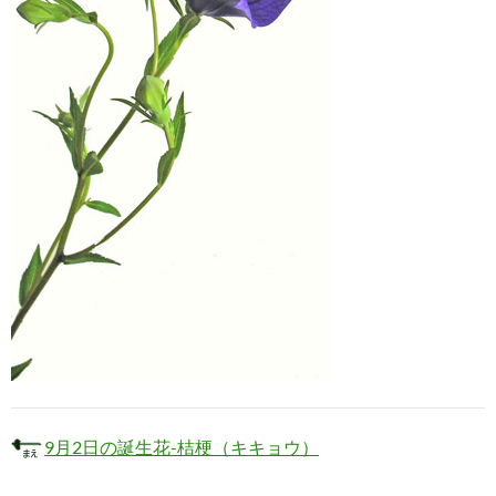
9月2日の誕生花-桔梗（キキョウ）