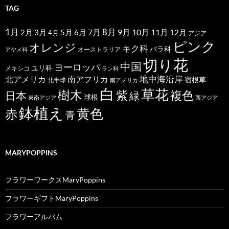
TAG
1月
7月
8月
9月
10月
11月
2月
5月
6月
3月
12月
4月
アジア
ピンク
オレンジ
キク科
バラ科
オーストラリア
アヤメ科
切り花
中国
ヨーロッパ
ユリ科
メキシコ
ラン科
北アメリカ
地中海沿岸
南アフリカ
宿根草
北半球
南アメリカ
白
草花
樹木
紫
複色
日本
緑
球根
東南アジア
西アジア
鉢植え
黄色
赤
青
MARYPOPPINS
フラワーワークスMaryPoppins
フラワーギフトMaryPoppins
フラワーアルバム