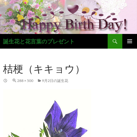
コ
ン
テ
ン
ツ
検
へ
誕生花と花言葉のプレゼント
索
ス
メインメ
キ
ニュー
ッ
桔梗（キキョウ）
プ
288 × 500
9月2日の誕生花