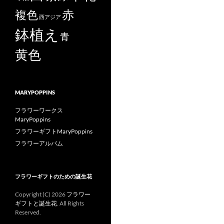
赤
複色
西アジア
鉢植え
青
黄色
MARYPOPPINS
フラワーワークス
MaryPoppins
フラワーギフトMaryPoppins
フラワーアルバム
フラワーギフトのための誕生花
Copyright (C)
2026
フラワー
ギフトと誕生花
. All Rights
Reserved.