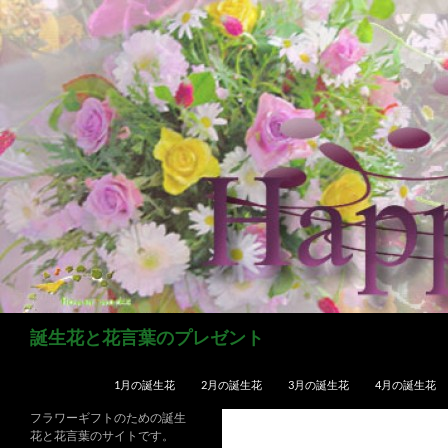
コ
ン
テ
ン
ツ
へ
ス
キ
ッ
プ
検
誕生花と花言葉のプレゼント
索
1月の誕生花
2月の誕生花
3月の誕生花
4月の誕生花
フラワーギフトのための誕生
花と花言葉のサイトです。