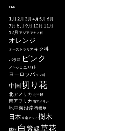
TAG
1月
2月
5月
6月
3月
4月
7月
8月
9月
10月
11月
12月
アジア
アヤメ科
オレンジ
キク科
オーストラリア
ピンク
バラ科
ユリ科
メキシコ
ヨーロッパ
ラン科
切り花
中国
北アメリカ
北半球
南アフリカ
南アメリカ
地中海沿岸
宿根草
樹木
日本
東南アジア
白
草花
紫
緑
球根