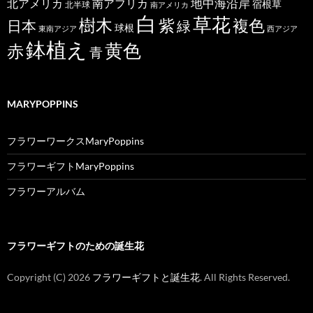
北アメリカ
地中海沿岸
南アフリカ
宿根草
北半球
南アメリカ
白
草花
樹木
紫
複色
日本
緑
球根
東南アジア
西アジア
鉢植え
黄色
赤
青
MARYPOPPINS
フラワーワークスMaryPoppins
フラワーギフトMaryPoppins
フラワーアルバム
フラワーギフトのための誕生花
Copyright (C)
2026
フラワーギフトと誕生花
. All Rights Reserved.