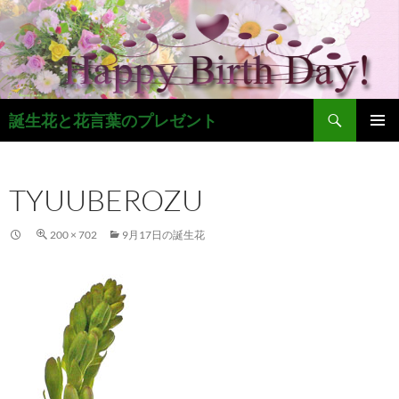
コ
ン
テ
ン
ツ
検
へ
誕生花と花言葉のプレゼント
索
ス
メインメ
キ
ニュー
ッ
TYUUBEROZU
プ
200 × 702
9月17日の誕生花