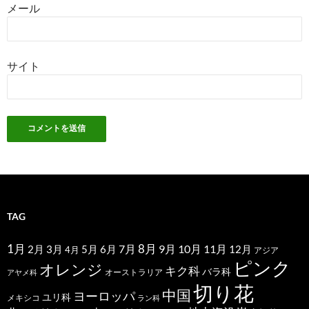
メール
サイト
TAG
1月
7月
8月
9月
10月
11月
2月
5月
6月
3月
12月
4月
アジア
ピンク
オレンジ
キク科
バラ科
オーストラリア
アヤメ科
切り花
中国
ヨーロッパ
ユリ科
メキシコ
ラン科