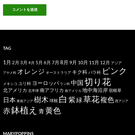
TAG
1月
7月
8月
9月
10月
11月
2月
5月
6月
3月
12月
4月
アジア
ピンク
オレンジ
キク科
バラ科
オーストラリア
アヤメ科
切り花
中国
ヨーロッパ
ユリ科
メキシコ
ラン科
北アメリカ
地中海沿岸
南アフリカ
宿根草
北半球
南アメリカ
白
草花
樹木
紫
複色
日本
緑
球根
東南アジア
西アジア
鉢植え
黄色
赤
青
MARYPOPPINS