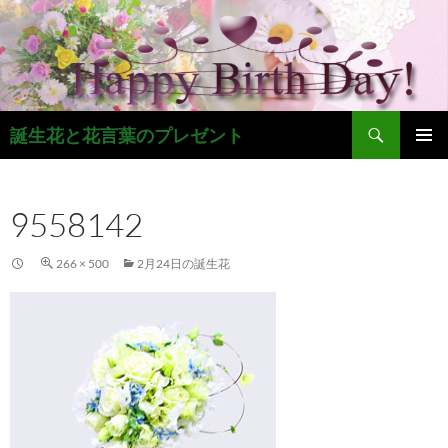
コ
ン
テ
ン
ツ
検
へ
誕生花と花言葉のプレゼント
索
ス
メインメ
キ
ニュー
ッ
9558142
プ
266 × 500
2月24日の誕生花