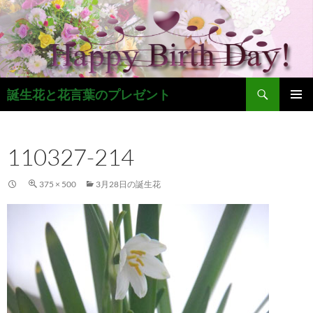
コ
ン
テ
ン
ツ
検
へ
誕生花と花言葉のプレゼント
索
ス
メインメ
キ
ニュー
ッ
110327-214
プ
375 × 500
3月28日の誕生花