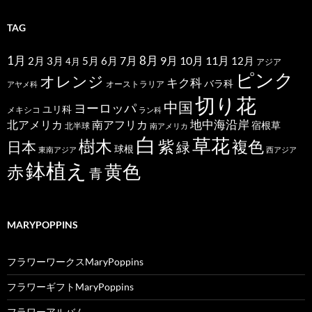
TAG
1月
7月
8月
9月
10月
11月
2月
5月
6月
3月
12月
4月
アジア
ピンク
オレンジ
キク科
バラ科
オーストラリア
アヤメ科
切り花
中国
ヨーロッパ
ユリ科
メキシコ
ラン科
北アメリカ
地中海沿岸
南アフリカ
宿根草
北半球
南アメリカ
白
草花
樹木
紫
複色
日本
緑
球根
東南アジア
西アジア
鉢植え
黄色
赤
青
MARYPOPPINS
フラワーワークスMaryPoppins
フラワーギフトMaryPoppins
フラワーアルバム