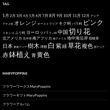
TAG
1月
7月
8月
9月
10月
11月
2月
5月
6月
3月
12月
4月
アジア
ピンク
オレンジ
キク科
バラ科
オーストラリア
アヤメ科
切り花
中国
ヨーロッパ
ユリ科
メキシコ
ラン科
北アメリカ
地中海沿岸
南アフリカ
宿根草
北半球
南アメリカ
白
草花
樹木
紫
複色
日本
緑
球根
東南アジア
西アジア
鉢植え
黄色
赤
青
MARYPOPPINS
フラワーワークスMaryPoppins
フラワーギフトMaryPoppins
フラワーアルバム