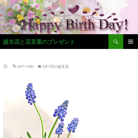
コ
ン
テ
ン
ツ
検
へ
誕生花と花言葉のプレゼント
索
ス
メインメ
キ
ニュー
ッ
297 × 500
3月7日の誕生花
プ