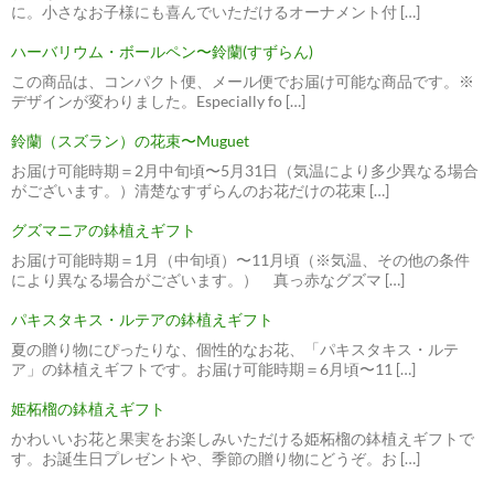
に。小さなお子様にも喜んでいただけるオーナメント付 […]
ハーバリウム・ボールペン〜鈴蘭(すずらん)
この商品は、コンパクト便、メール便でお届け可能な商品です。※
デザインが変わりました。Especially fo […]
鈴蘭（スズラン）の花束〜Muguet
お届け可能時期＝2月中旬頃〜5月31日（気温により多少異なる場合
がございます。）清楚なすずらんのお花だけの花束 […]
グズマニアの鉢植えギフト
お届け可能時期＝1月（中旬頃）〜11月頃（※気温、その他の条件
により異なる場合がございます。） 真っ赤なグズマ […]
パキスタキス・ルテアの鉢植えギフト
夏の贈り物にぴったりな、個性的なお花、「パキスタキス・ルテ
ア」の鉢植えギフトです。お届け可能時期＝6月頃〜11 […]
姫柘榴の鉢植えギフト
かわいいお花と果実をお楽しみいただける姫柘榴の鉢植えギフトで
す。お誕生日プレゼントや、季節の贈り物にどうぞ。お […]