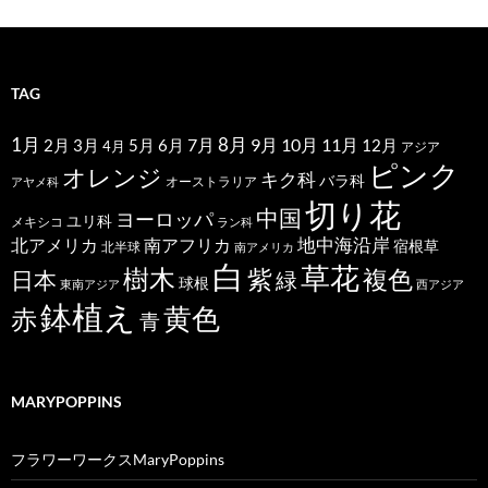
TAG
1月
7月
8月
9月
10月
11月
2月
5月
6月
3月
12月
4月
アジア
ピンク
オレンジ
キク科
バラ科
オーストラリア
アヤメ科
切り花
中国
ヨーロッパ
ユリ科
メキシコ
ラン科
北アメリカ
地中海沿岸
南アフリカ
宿根草
北半球
南アメリカ
白
草花
樹木
紫
複色
日本
緑
球根
東南アジア
西アジア
鉢植え
黄色
赤
青
MARYPOPPINS
フラワーワークスMaryPoppins