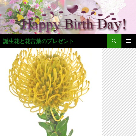
コ
ン
テ
ン
ツ
検
へ
誕生花と花言葉のプレゼント
索
ス
メインメ
キ
ニュー
ッ
プ