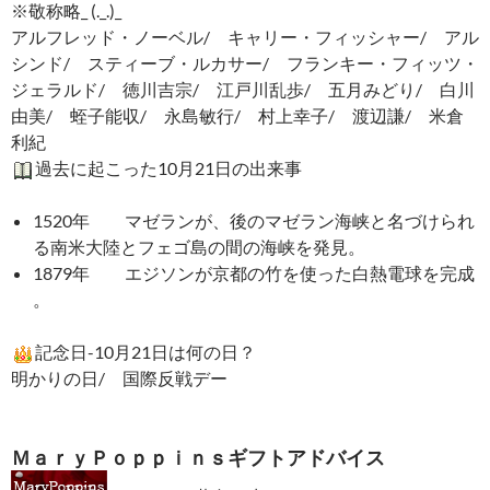
※敬称略_ (._.)_
アルフレッド・ノーベル/ キャリー・フィッシャー/ アル
シンド/ スティーブ・ルカサー/ フランキー・フィッツ・
ジェラルド/ 徳川吉宗/ 江戸川乱歩/ 五月みどり/ 白川
由美/ 蛭子能収/ 永島敏行/ 村上幸子/ 渡辺謙/ 米倉
利紀
過去に起こった10月21日の出来事
1520年 マゼランが、後のマゼラン海峡と名づけられ
る南米大陸とフェゴ島の間の海峡を発見。
1879年 エジソンが京都の竹を使った白熱電球を完成
。
記念日-10月21日は何の日？
明かりの日/ 国際反戦デー
ＭａｒｙＰｏｐｐｉｎｓギフトアドバイス