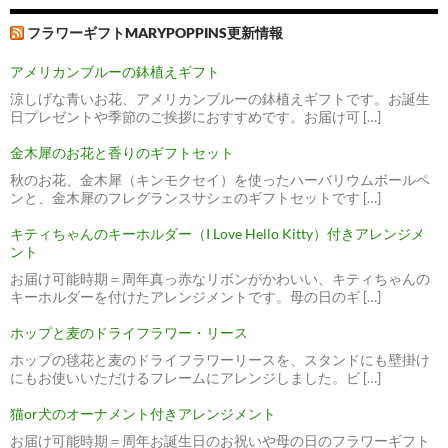
フラワーギフトMARYPOPPINS更新情報
アメリカンブルーの鉢植えギフト
涼しげな青いお花、アメリカンブルーの鉢植えギフトです。お誕生
日プレゼントや季節のご挨拶におすすめです。お届け可 […]
金木犀のお花と香りのギフトセット
秋のお花、金木犀（キンモクセイ）を使ったハーバリウムボールペ
ンと、金木犀のフレグランスサシェのギフトセットです […]
キティちゃんのキーホルダー（I Love Hello Kitty）付きアレンジメ
ント
お届け可能時期＝周年真っ赤なリボンがかわいい、キティちゃんの
キーホルダーを付けたアレンジメントです。母の日のギ […]
ホップと麦のドライフラワー・リース
ホップの毬花と麦のドライフラワーリースを、スタンドにも壁掛け
にもお使いいただけるフレームにアレンジしました。ビ […]
猫or犬のオーナメント付きアレンジメント
お届け可能時期＝周年お誕生日のお祝いや母の日のフラワーギフト