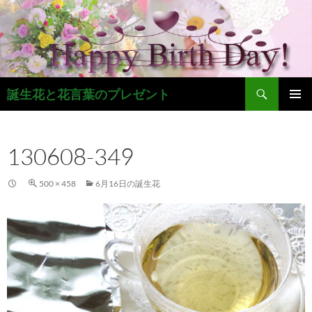
コ
ン
テ
ン
ツ
検
へ
誕生花と花言葉のプレゼント
索
ス
メインメ
キ
ニュー
ッ
130608-349
プ
500 × 458
6月16日の誕生花