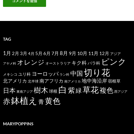
TAG
1月
7月
8月
9月
10月
11月
2月
5月
6月
3月
12月
4月
アジア
ピンク
オレンジ
キク科
バラ科
オーストラリア
アヤメ科
切り花
中国
ヨーロッパ
ユリ科
メキシコ
ラン科
北アメリカ
地中海沿岸
南アフリカ
宿根草
北半球
南アメリカ
白
草花
樹木
紫
複色
日本
緑
球根
東南アジア
西アジア
鉢植え
黄色
赤
青
MARYPOPPINS