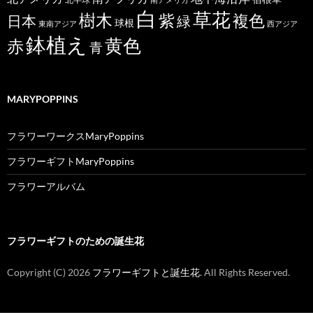
白
草花
樹木
紫
複色
日本
緑
球根
東南アジア
西アジア
鉢植え
黄色
赤
青
MARYPOPPINS
フラワーワークスMaryPoppins
フラワーギフトMaryPoppins
フラワーアルバム
フラワーギフトのための誕生花
Copyright (C)
2026
フラワーギフトと誕生花
. All Rights Reserved.