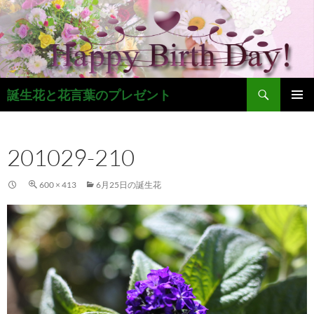
コ
ン
テ
ン
ツ
検
へ
誕生花と花言葉のプレゼント
索
ス
メインメ
キ
ニュー
ッ
201029-210
プ
600 × 413
6月25日の誕生花