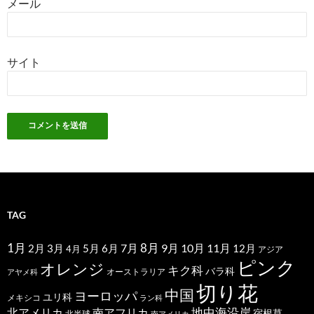
メール
サイト
TAG
1月
7月
8月
9月
10月
11月
2月
5月
6月
3月
12月
4月
アジア
ピンク
オレンジ
キク科
バラ科
オーストラリア
アヤメ科
切り花
中国
ヨーロッパ
ユリ科
メキシコ
ラン科
北アメリカ
地中海沿岸
南アフリカ
宿根草
北半球
南アメリカ