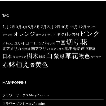
TAG
1月
7月
8月
9月
10月
11月
2月
5月
6月
3月
12月
4月
アジア
ピンク
オレンジ
キク科
バラ科
オーストラリア
アヤメ科
切り花
中国
ヨーロッパ
ユリ科
メキシコ
ラン科
北アメリカ
地中海沿岸
南アフリカ
宿根草
北半球
南アメリカ
白
草花
樹木
紫
複色
日本
緑
球根
東南アジア
西アジア
鉢植え
黄色
赤
青
MARYPOPPINS
フラワーワークスMaryPoppins
フラワーギフトMaryPoppins