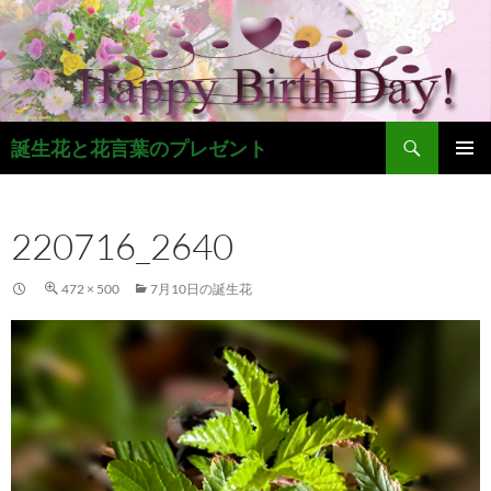
コ
ン
テ
ン
ツ
検
へ
誕生花と花言葉のプレゼント
索
ス
メインメ
キ
ニュー
ッ
220716_2640
プ
472 × 500
7月10日の誕生花