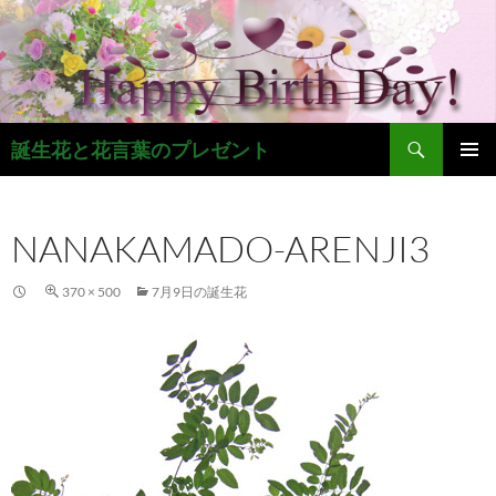
コ
ン
テ
ン
ツ
検
へ
誕生花と花言葉のプレゼント
索
ス
メインメ
キ
ニュー
ッ
NANAKAMADO-ARENJI3
プ
370 × 500
7月9日の誕生花