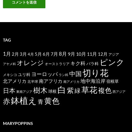
TAG
1月
7月
8月
9月
10月
11月
2月
5月
6月
3月
12月
4月
アジア
ピンク
オレンジ
キク科
バラ科
オーストラリア
アヤメ科
切り花
中国
ヨーロッパ
ユリ科
メキシコ
ラン科
北アメリカ
地中海沿岸
南アフリカ
宿根草
北半球
南アメリカ
白
草花
樹木
紫
複色
日本
緑
球根
東南アジア
西アジア
鉢植え
黄色
赤
青
MARYPOPPINS