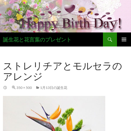
コ
ン
テ
ン
ツ
検
へ
誕生花と花言葉のプレゼント
索
ス
メインメ
キ
ニュー
ッ
ストレリチアとモルセラの
プ
アレンジ
350 × 500
1月13日の誕生花