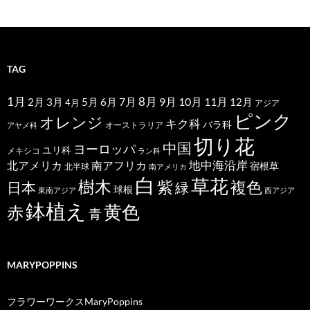
TAG
1月
7月
8月
9月
10月
11月
2月
5月
6月
3月
12月
4月
アジア
ピンク
オレンジ
キク科
バラ科
オーストラリア
アヤメ科
切り花
中国
ヨーロッパ
ユリ科
メキシコ
ラン科
北アメリカ
地中海沿岸
南アフリカ
宿根草
北半球
南アメリカ
白
草花
樹木
紫
複色
日本
緑
球根
東南アジア
西アジア
鉢植え
黄色
赤
青
MARYPOPPINS
フラワーワークスMaryPoppins