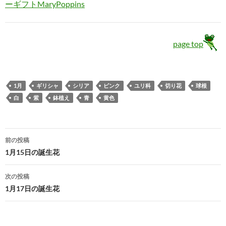
ーギフトMaryPoppins
page top
1月
ギリシャ
シリア
ピンク
ユリ科
切り花
球根
白
紫
鉢植え
青
黄色
投
前の投稿
稿
1月15日の誕生花
ナ
次の投稿
ビ
1月17日の誕生花
ゲ
ー