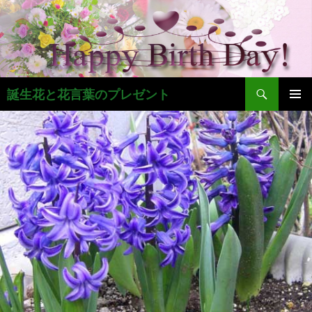
コ
ン
テ
ン
ツ
検
へ
誕生花と花言葉のプレゼント
索
ス
メインメ
キ
ニュー
ッ
プ