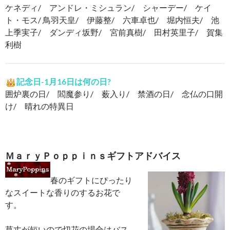
ケネディ/ アンドレ・ミシュラン/ シャーデー/ ケイ
ト・モス/ 鳥羽天皇/ 伊藤整/ 六車卓也/ 堀内恒夫/ 池
上季実子/ ダンディ坂野/ 宮前真樹/ 田村英里子/ 賀集
利樹
記念日-1月16日は何の日?
囲炉裏の日/ 閻魔参り/ 薮入り/ 禁酒の日/ 念仏の口開
け/ 晴れの特異日
ＭａｒｙＰｏｐｐｉｎｓギフトアドバイス
春のギフトにぴったり
なスイートな香りのするお花で
す。
草丈が短いので切花の場合はバス