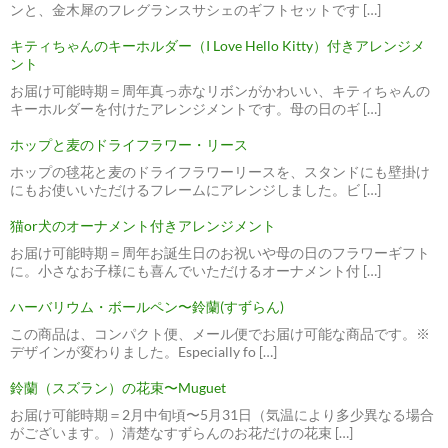
ンと、金木犀のフレグランスサシェのギフトセットです […]
キティちゃんのキーホルダー（I Love Hello Kitty）付きアレンジメ
ント
お届け可能時期＝周年真っ赤なリボンがかわいい、キティちゃんの
キーホルダーを付けたアレンジメントです。母の日のギ […]
ホップと麦のドライフラワー・リース
ホップの毬花と麦のドライフラワーリースを、スタンドにも壁掛け
にもお使いいただけるフレームにアレンジしました。ビ […]
猫or犬のオーナメント付きアレンジメント
お届け可能時期＝周年お誕生日のお祝いや母の日のフラワーギフト
に。小さなお子様にも喜んでいただけるオーナメント付 […]
ハーバリウム・ボールペン〜鈴蘭(すずらん)
この商品は、コンパクト便、メール便でお届け可能な商品です。※
デザインが変わりました。Especially fo […]
鈴蘭（スズラン）の花束〜Muguet
お届け可能時期＝2月中旬頃〜5月31日（気温により多少異なる場合
がございます。）清楚なすずらんのお花だけの花束 […]