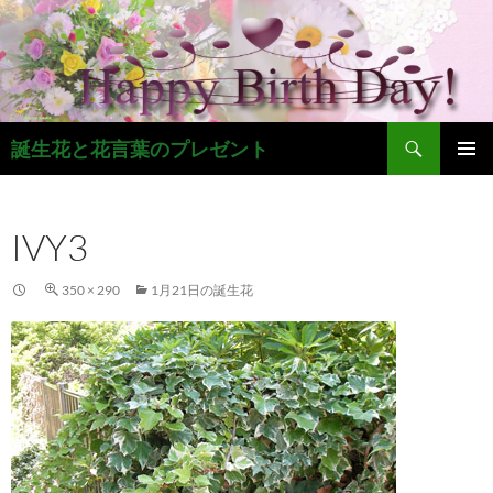
コ
ン
テ
ン
ツ
検
へ
誕生花と花言葉のプレゼント
索
ス
メインメ
キ
ニュー
ッ
IVY3
プ
350 × 290
1月21日の誕生花