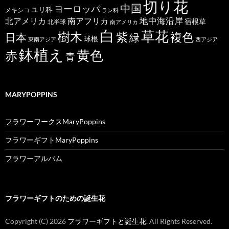
切り花
中国
ヨーロッパ
ユリ科
メキシコ
ラン科
北アメリカ
地中海沿岸
南アフリカ
宿根草
北半球
南アメリカ
白
草花
樹木
紫
複色
日本
緑
球根
東南アジア
西アジア
鉢植え
黄色
赤
青
MARYPOPPINS
フラワーワークスMaryPoppins
フラワーギフトMaryPoppins
フラワーアルバム
フラワーギフトのための誕生花
Copyright (C)
2026
フラワーギフトと誕生花
. All Rights Reserved.