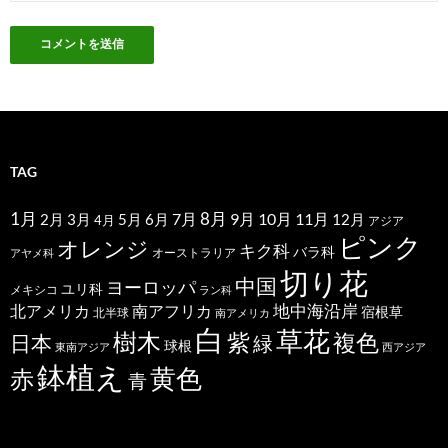
TAG
1月
7月
8月
9月
10月
11月
2月
5月
6月
3月
12月
4月
アジア
ピンク
オレンジ
キク科
バラ科
オーストラリア
アヤメ科
切り花
中国
ヨーロッパ
ユリ科
メキシコ
ラン科
北アメリカ
地中海沿岸
南アフリカ
宿根草
北半球
南アメリカ
白
草花
樹木
紫
複色
日本
緑
球根
東南アジア
西アジア
鉢植え
黄色
赤
青