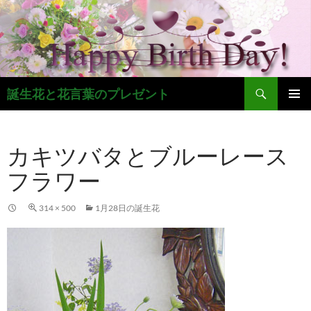
コ
ン
テ
ン
ツ
検
へ
誕生花と花言葉のプレゼント
索
ス
メインメ
キ
ニュー
ッ
カキツバタとブルーレース
プ
フラワー
314 × 500
1月28日の誕生花