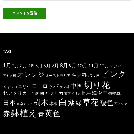
TAG
1月
7月
8月
9月
10月
11月
2月
5月
6月
3月
12月
4月
アジア
ピンク
オレンジ
キク科
バラ科
オーストラリア
アヤメ科
切り花
中国
ヨーロッパ
ユリ科
メキシコ
ラン科
北アメリカ
地中海沿岸
南アフリカ
宿根草
北半球
南アメリカ
白
草花
樹木
紫
複色
日本
緑
球根
東南アジア
西アジア
鉢植え
黄色
赤
青