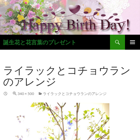
コ
ン
テ
ン
ツ
検
へ
誕生花と花言葉のプレゼント
索
ス
メインメ
キ
ニュー
ッ
ライラックとコチョウラン
プ
のアレンジ
340 × 500
ライラックとコチョウランのアレンジ