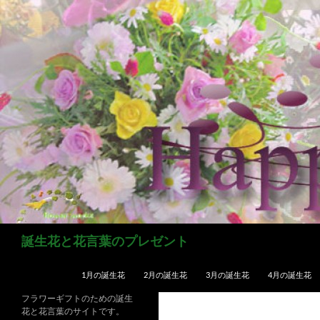
コ
ン
テ
ン
ツ
へ
ス
キ
ッ
プ
検
誕生花と花言葉のプレゼント
索
1月の誕生花
2月の誕生花
3月の誕生花
4月の誕生花
フラワーギフトのための誕生
花と花言葉のサイトです。