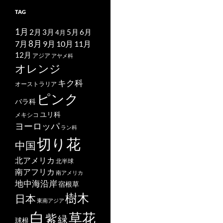
TAG
1月
2月
5月
6月
3月
4月
7月
8月
9月
10月
11月
12月
アジア
アヤメ科
オレンジ
キク科
オーストラリア
ピンク
バラ科
ユリ科
メキシコ
ヨーロッパ
ラン科
切り花
中国
北アメリカ
北半球
南アフリカ
南アメリカ
地中海沿岸
宿根草
樹木
日本
東南アジア
白
草花
紫
緑
球根