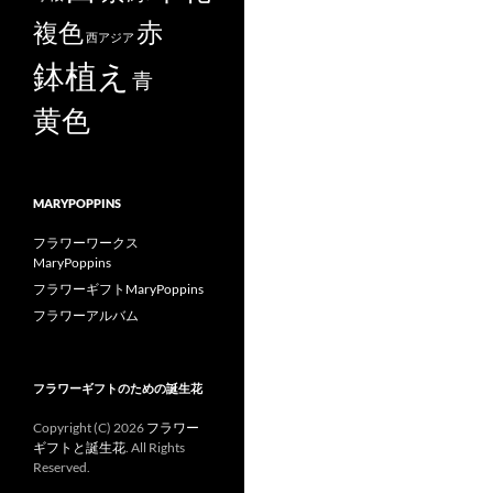
赤
複色
西アジア
鉢植え
青
黄色
MARYPOPPINS
フラワーワークス
MaryPoppins
フラワーギフトMaryPoppins
フラワーアルバム
フラワーギフトのための誕生花
Copyright (C)
2026
フラワー
ギフトと誕生花
. All Rights
Reserved.