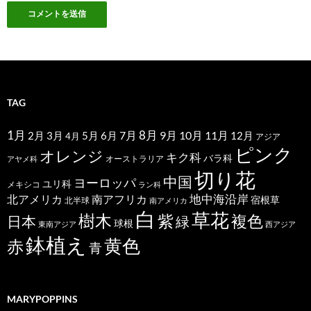
TAG
1月
7月
8月
9月
10月
11月
2月
5月
6月
3月
12月
4月
アジア
ピンク
オレンジ
キク科
バラ科
オーストラリア
アヤメ科
切り花
中国
ヨーロッパ
ユリ科
メキシコ
ラン科
北アメリカ
地中海沿岸
南アフリカ
宿根草
北半球
南アメリカ
白
草花
樹木
紫
複色
日本
緑
球根
東南アジア
西アジア
鉢植え
黄色
赤
青
MARYPOPPINS