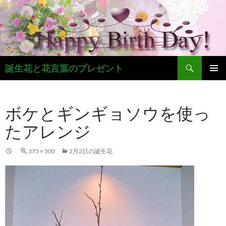
コ
ン
テ
ン
ツ
検
へ
誕生花と花言葉のプレゼント
索
ス
メインメ
キ
ニュー
ッ
ボケとギンギョソウを使っ
プ
たアレンジ
375 × 500
2月2日の誕生花