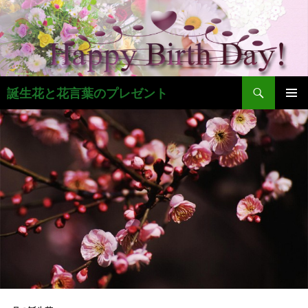
コ
ン
テ
ン
ツ
検
へ
誕生花と花言葉のプレゼント
索
ス
メインメ
キ
ニュー
ッ
プ