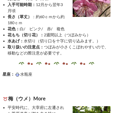
入手可能時期：
12月から翌年3
月頃
長さ（草丈）
：約60ｃｍから約
180ｃｍ
花色：
白/ ピンク/ 赤/ 複色
花もち（切り花）：
2週間以上（つぼみから）
水あげ：
水切り（切り口を十字に切り込みます。）
取り扱いの注意点：
つぼみが小さくこぼれやすいので、
移動などの際注意が必要です。
星座：
水瓶座
梅（ウメ）More
平安時代に、大宰府に左遷され