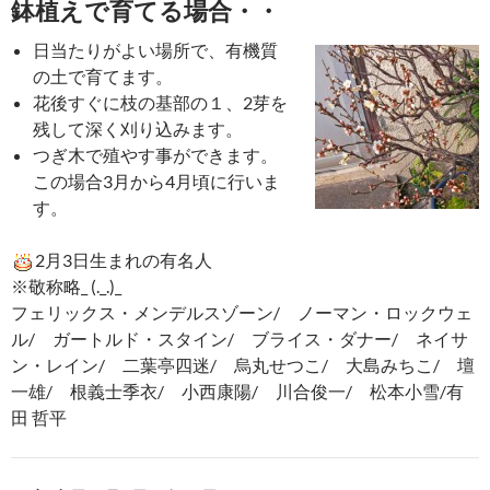
鉢植えで育てる場合・・
日当たりがよい場所で、有機質
の土で育てます。
花後すぐに枝の基部の１、2芽を
残して深く刈り込みます。
つぎ木で殖やす事ができます。
この場合3月から4月頃に行いま
す。
2月3日生まれの有名人
※敬称略_ (._.)_
フェリックス・メンデルスゾーン/ ノーマン・ロックウェ
ル/ ガートルド・スタイン/ ブライス・ダナー/ ネイサ
ン・レイン/ 二葉亭四迷/ 烏丸せつこ/ 大島みちこ/ 壇
一雄/ 根義士季衣/ 小西康陽/ 川合俊一/ 松本小雪/有
田 哲平