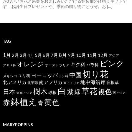
かわいいお花と果実をお楽しみいただける姫柘榴の鉢植えギフトで
す。お誕生日プレゼントや、季節の贈り物にどうぞ。お […]
TAG
1月
7月
8月
9月
10月
11月
2月
5月
6月
3月
12月
4月
アジア
ピンク
オレンジ
キク科
バラ科
オーストラリア
アヤメ科
切り花
中国
ヨーロッパ
ユリ科
メキシコ
ラン科
北アメリカ
地中海沿岸
南アフリカ
宿根草
北半球
南アメリカ
白
草花
樹木
紫
複色
日本
緑
球根
東南アジア
西アジア
鉢植え
黄色
赤
青
MARYPOPPINS