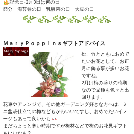
記念日-2月3日は何の日
節分 海苔巻の日 乳酸菌の日 大豆の日
ＭａｒｙＰｏｐｐｉｎｓギフトアドバイス
松、竹とともにおめで
たいお花として、お正
月に飾る事が多いお花
ですね。
2月は梅の盛りの時期
なので品種も色々と出
回ります。
花束やアレンジで、その他ガーデニング好きな方へは、ミ
ニ盆栽仕立ての梅などもかわいいですし、おめでたいイメ
ージもあって良いかも
まだちょっと寒い時期ですが梅林などで梅のお花見ギフト
もいいかも？