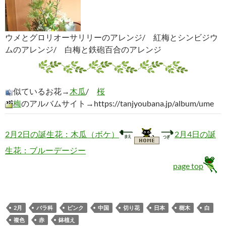
ウメとグロリオーサリリーのアレンジ/ 紅梅とシンビジウ
ムのアレンジ/ 白梅と鉄砲百合のアレンジ
似ているお花→
木瓜
/
桜
梅
のアルバムサイト→https://tanjyoubana.jp/album/ume
2月2日の誕生花：木瓜（ボケ）
2月4日の誕
生花：ブルーデージー
page top
2月
バラ科
ピンク
中国
切り花
日本
樹木
白
複色
赤
鉢植え