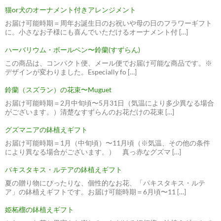
猫or犬のオーナメント付きアレンジメント
お届け可能時期＝周年お誕生日のお祝いや母の日のフラワーギフト
に。小さなお子様にも喜んでいただけるオーナメント付 […]
ハーバリウム・ボールペン〜鈴蘭(すずらん)
この商品は、コンパクト便、メール便でお届け可能な商品です。※
デザインが変わりました。Especially fo […]
鈴蘭（スズラン）の花束〜Muguet
お届け可能時期＝2月中旬頃〜5月31日（気温により多少異なる場合
がございます。）清楚なすずらんのお花だけの花束 […]
グズマニアの鉢植えギフト
お届け可能時期＝1月（中旬頃）〜11月頃（※気温、その他の条件
により異なる場合がございます。） 真っ赤なグズマ […]
パキスタキス・ルテアの鉢植えギフト
夏の贈り物にぴったりな、個性的なお花、「パキスタキス・ルテ
ア」の鉢植えギフトです。お届け可能時期＝6月頃〜11 […]
姫柘榴の鉢植えギフト