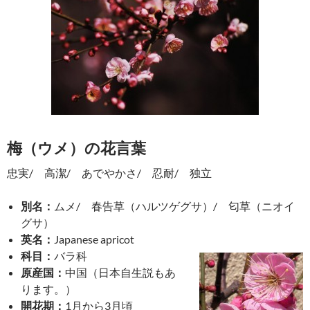
梅（ウメ）の花言葉
忠実/ 高潔/ あでやかさ/ 忍耐/ 独立
別名：
ムメ/ 春告草（ハルツゲグサ）/ 匂草（ニオイ
グサ）
英名：
Japanese apricot
科目：
バラ科
原産国：
中国（日本自生説もあ
ります。）
開花期：
1月から3月頃