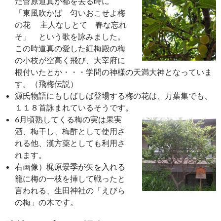
た菅原道真が都を去る時に
「東風吹かば 匀いおこせよ梅
の花 主人なしとて 春な忘れ
そ」 という歌を詠みました。
この時道真の愛した紅梅殿の梅
の小枝が空高く飛び、大宰府に
根付いたとか・・・学問の神様の天満大神となっていま
す。（飛梅伝説）
源氏物語にもしばしば登場する梅の花は、万葉集でも、
１１８首詠まれているそうです。
6月頃熟してくる梅の実は果実
酒、梅干し、梅酢として使用さ
れる他、漢方薬としても利用さ
れます。
右画像）梶原景季が矢を入れる
籠に梅の一枝を挿して戦ったと
言われる、生田神社の「えびら
の梅」の木です。