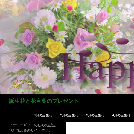
コ
ン
テ
ン
ツ
へ
ス
キ
ッ
プ
検
誕生花と花言葉のプレゼント
索
1月の誕生花
2月の誕生花
3月の誕生花
4月の誕生花
フラワーギフトのための誕生
花と花言葉のサイトです。