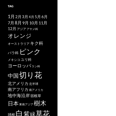
TAG
1月
2月
5月
6月
3月
4月
7月
8月
9月
10月
11月
12月
アジア
アヤメ科
オレンジ
キク科
オーストラリア
ピンク
バラ科
ユリ科
メキシコ
ヨーロッパ
ラン科
切り花
中国
北アメリカ
北半球
南アフリカ
南アメリカ
地中海沿岸
宿根草
樹木
日本
東南アジア
白
草花
紫
緑
球根