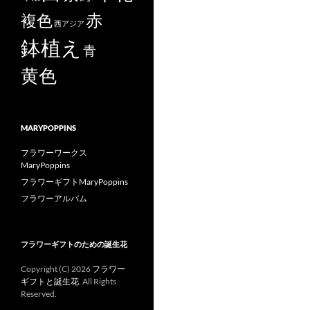
赤
複色
西アジア
鉢植え
青
黄色
MARYPOPPINS
フラワーワークス
MaryPoppins
フラワーギフトMaryPoppins
フラワーアルバム
フラワーギフトのための誕生花
Copyright (C)
2026
フラワー
ギフトと誕生花
. All Rights
Reserved.