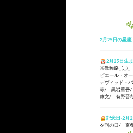
2月25日の星座
2月25日生
※敬称略_ (._.)_
ピエール・オー
デヴィッド・バ
等/ 黒岩重吾
康文/ 有野晋
記念日-2月
夕刊の日/ 京