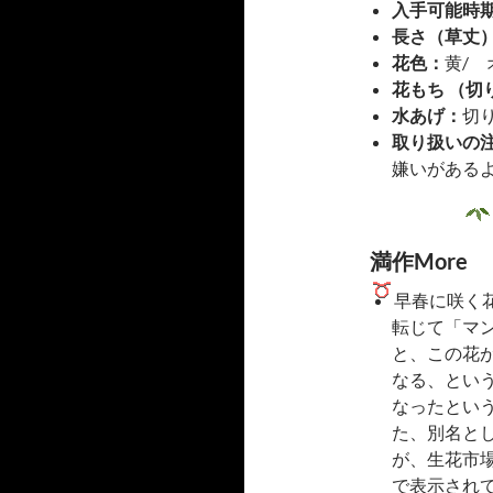
入手可能時
長さ（草丈
花色：
黄/ 
花もち （切
水あげ：
切
取り扱いの
嫌いがある
満作More
早春に咲く
転じて「マ
と、この花
なる、とい
なったとい
た、別名と
が、生花市
で表示され