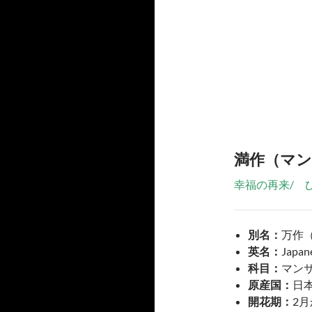
満作（マ
幸福の再来/ 
別名：
万作
英名：
Japan
科目：
マン
原産国：
日
開花期：
2月