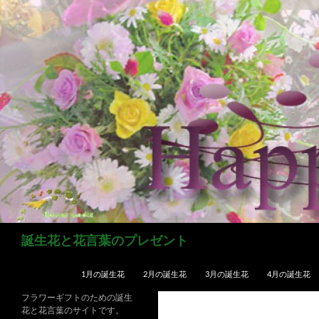
コ
ン
テ
ン
ツ
へ
ス
キ
ッ
プ
検
誕生花と花言葉のプレゼント
索
1月の誕生花
2月の誕生花
3月の誕生花
4月の誕生花
フラワーギフトのための誕生
花と花言葉のサイトです。