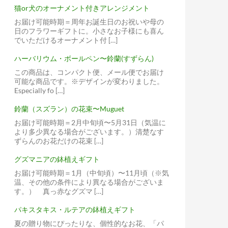
猫or犬のオーナメント付きアレンジメント
お届け可能時期＝周年お誕生日のお祝いや母の
日のフラワーギフトに。小さなお子様にも喜ん
でいただけるオーナメント付 […]
ハーバリウム・ボールペン〜鈴蘭(すずらん)
この商品は、コンパクト便、メール便でお届け
可能な商品です。※デザインが変わりました。
Especially fo […]
鈴蘭（スズラン）の花束〜Muguet
お届け可能時期＝2月中旬頃〜5月31日（気温に
より多少異なる場合がございます。）清楚なす
ずらんのお花だけの花束 […]
グズマニアの鉢植えギフト
お届け可能時期＝1月（中旬頃）〜11月頃（※気
温、その他の条件により異なる場合がございま
す。） 真っ赤なグズマ […]
パキスタキス・ルテアの鉢植えギフト
夏の贈り物にぴったりな、個性的なお花、「パ