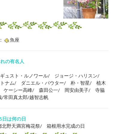
：
魚座
まれの有名人
ギュスト・ルノワール/ ジョージ・ハリスン/
トナム/ ダニエル・パウター/ 朴・智星/ 植木
/ ケーシー高峰/ 森田公一/ 岡安由美子/ 寺脇
哉/常田真太郎/越智志帆
25日は何の日
都北野天満宮梅花祭/ 箱根用水完成の日