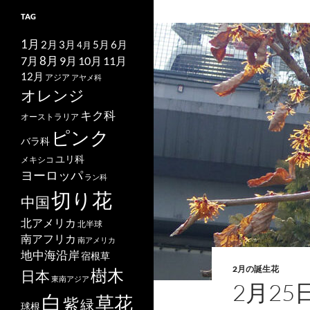
TAG
1月
2月
5月
6月
3月
4月
7月
8月
9月
10月
11月
12月
アジア
アヤメ科
オレンジ
キク科
オーストラリア
ピンク
バラ科
ユリ科
メキシコ
ヨーロッパ
ラン科
切り花
中国
北アメリカ
北半球
南アフリカ
南アメリカ
地中海沿岸
宿根草
2月の誕生花
樹木
日本
東南アジア
2月2
白
草花
紫
緑
球根