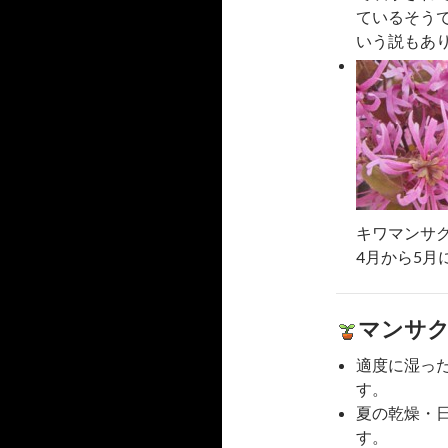
ているそう
いう説もあ
キワマンサ
4月から5月
マンサ
適度に湿っ
す。
夏の乾燥・
す。