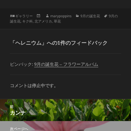
a
w
nt
有
c
itt
er
フ
投
作
カ
タ
ギャラリー
marypoppins
9月の誕生花
9月の
e
er
es
ォ
稿
成
テ
グ
誕生花
,
キク科
,
北アメリカ
,
草花
b
t
ー
日:
者
ゴ
マ
リ
o
ッ
ー
「ヘレニウム」への1件のフィードバック
ト
o
k
ピンバック:
9月の誕生花 – フラワーアルバム
コメントは停止中です。
投
前
稿
カンナ
前
ナ
の
ビ
投
次ページへ
ゲ