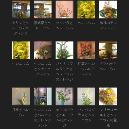
カリンとヘ
紫式部とヘ
ツルバラと
ヘレニウム
御祝のアレ
レニウムの
レニウム
ヘレニウム
ンジメント
アレンジ
ヘレニウム
ヘレニウム
パイナップ
紅葉とヘレ
ナツハゼと
とソケイの
ルリリーと
ニウムのア
ヘレニウム
アレンジ
ヘレニウム
レンジ
のアレンジ
月桃とヘレ
ヘレニウム
ヤマゴボウ
パンパスグ
マリーゴー
ニウム
とバルーン
とヘレニウ
ラスとヘレ
ルドとヘレ
のアレンジ
ムのアレン
ニウム
ニウムの花
メント
ジ
束