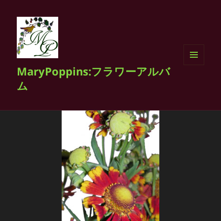
MaryPoppins:フラワーアルバ
メニュ
ーとウ
ム
ィジェ
ット