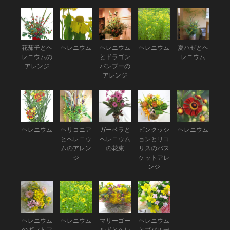
花茄子とヘ
ヘレニウム
ヘレニウム
ヘレニウム
夏ハゼとヘ
レニウムの
とドラゴン
レニウム
アレンジ
バンブーの
アレンジ
ヘレニウム
ヘリコニア
ガーベラと
ピンクッシ
ヘレニウム
とヘレニウ
ヘレニウム
ョンとリコ
ムのアレン
の花束
リスのバス
ジ
ケットアレ
ンジ
ヘレニウム
ヘレニウム
マリーゴー
ヘレニウム
のギフトア
ルドとヘレ
とブバルデ