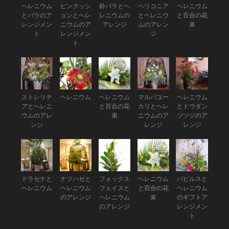
ヘレニウム
ピンクッシ
鈴バラとヘ
ヘリコニア
ヘレニウム
とバラのア
ョンとヘレ
レニウムの
とヘレニウ
と百合の花
レンジメン
ニウムのア
アレンジ
ムのアレン
束
ト
レンジメン
ジ
ト
ストレリチ
ヘレニウム
ヘレニウム
マルバユー
ヘレニウム
アとヘレニ
と百合の花
カリとヘレ
とドウダン
ウムのアレ
束
ニウムのア
ツツジのア
ンジ
レンジ
レンジ
ドラセナと
ナツハゼと
フォックス
ヘレニウム
パピルスと
ヘレニウム
ヘレニウム
フェイスと
と百合の花
ヘレニウム
のアレンジ
ヘレニウム
束
のギフトア
のアレンジ
レンジメン
ト