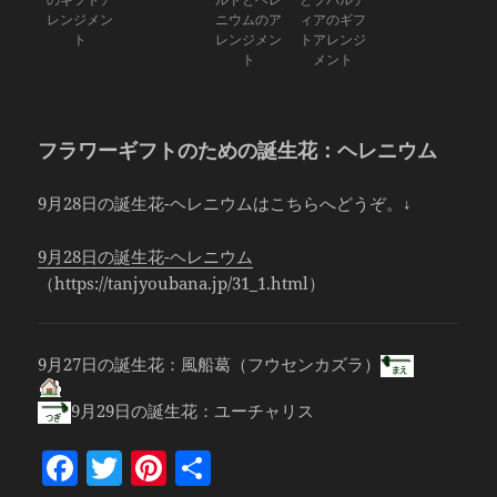
レンジメン
ニウムのア
ィアのギフ
ト
レンジメン
トアレンジ
ト
メント
フラワーギフトのための誕生花：ヘレニウム
9月28日の誕生花-ヘレニウムはこちらへどうぞ。↓
9月28日の誕生花-ヘレニウム
（https://tanjyoubana.jp/31_1.html）
9月27日の誕生花：風船葛（フウセンカズラ）
9月29日の誕生花：ユーチャリス
F
T
Pi
共