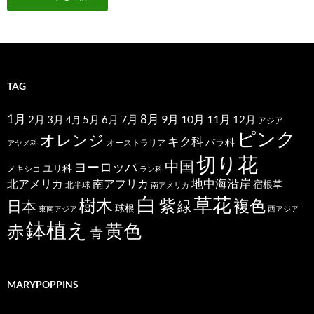
TAG
1月
7月
8月
9月
10月
11月
2月
5月
6月
3月
12月
4月
アジア
ピンク
オレンジ
キク科
バラ科
オーストラリア
アヤメ科
切り花
中国
ヨーロッパ
ユリ科
メキシコ
ラン科
北アメリカ
地中海沿岸
南アフリカ
宿根草
北半球
南アメリカ
白
草花
樹木
紫
複色
日本
緑
球根
東南アジア
西アジア
鉢植え
黄色
赤
青
MARYPOPPINS