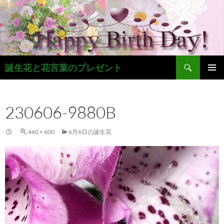
コ
ン
テ
ン
ツ
検
へ
誕生花と花言葉のプレゼント
索
ス
メインメ
キ
ニュー
ッ
230606-9880B
プ
460 × 600
6月6日の誕生花