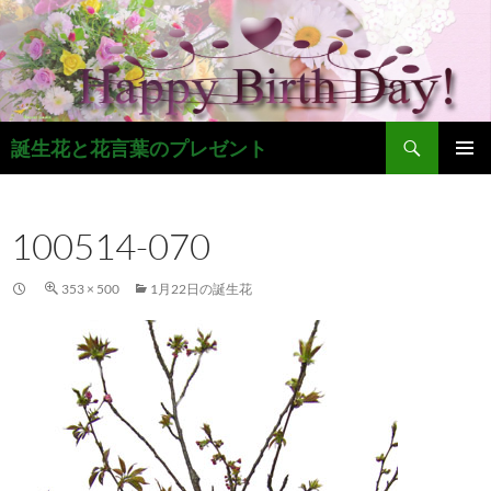
コ
ン
テ
ン
ツ
検
へ
誕生花と花言葉のプレゼント
索
ス
メインメ
キ
ニュー
ッ
100514-070
プ
353 × 500
1月22日の誕生花