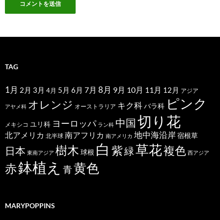
TAG
1月
7月
8月
9月
10月
11月
2月
5月
6月
3月
12月
4月
アジア
ピンク
オレンジ
キク科
バラ科
オーストラリア
アヤメ科
切り花
中国
ヨーロッパ
ユリ科
メキシコ
ラン科
北アメリカ
地中海沿岸
南アフリカ
宿根草
北半球
南アメリカ
白
草花
樹木
紫
複色
日本
緑
球根
東南アジア
西アジア
鉢植え
黄色
赤
青
MARYPOPPINS