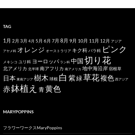
TAG
1月
7月
8月
9月
10月
11月
2月
5月
6月
3月
12月
4月
アジア
ピンク
オレンジ
キク科
バラ科
オーストラリア
アヤメ科
切り花
中国
ヨーロッパ
ユリ科
メキシコ
ラン科
北アメリカ
地中海沿岸
南アフリカ
宿根草
北半球
南アメリカ
白
草花
樹木
紫
複色
日本
緑
球根
東南アジア
西アジア
鉢植え
黄色
赤
青
MARYPOPPINS
フラワーワークスMaryPoppins