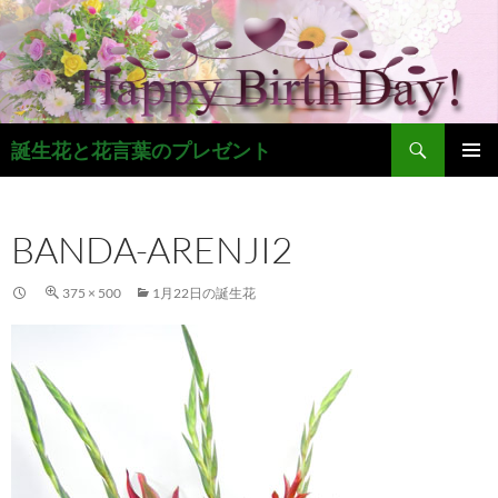
コ
ン
テ
ン
ツ
検
へ
誕生花と花言葉のプレゼント
索
ス
メインメ
キ
ニュー
ッ
BANDA-ARENJI2
プ
375 × 500
1月22日の誕生花