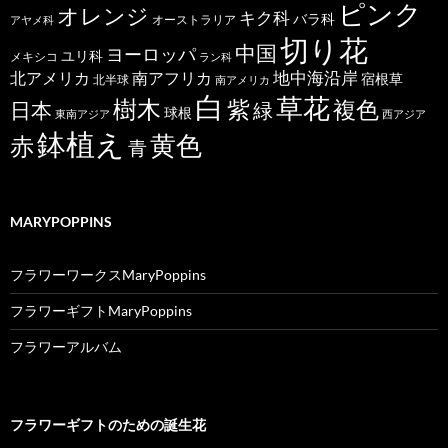
ピンク
オレンジ
キク科
バラ科
オーストラリア
アヤメ科
切り花
中国
ヨーロッパ
ユリ科
メキシコ
ラン科
北アメリカ
地中海沿岸
南アフリカ
宿根草
北半球
南アメリカ
白
草花
樹木
紫
複色
日本
緑
球根
東南アジア
西アジア
鉢植え
黄色
赤
青
MARYPOPPINS
フラワーワークスMaryPoppins
フラワーギフトMaryPoppins
フラワーアルバム
フラワーギフトのための誕生花