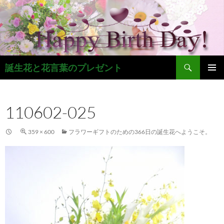
コ
ン
テ
ン
ツ
検
へ
誕生花と花言葉のプレゼント
索
ス
メインメ
キ
ニュー
ッ
110602-025
プ
359 × 600
フラワーギフトのための366日の誕生花へようこそ。