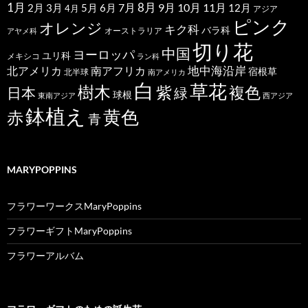
1月
7月
8月
9月
10月
11月
2月
5月
6月
3月
12月
4月
アジア
ピンク
オレンジ
キク科
バラ科
オーストラリア
アヤメ科
切り花
中国
ヨーロッパ
ユリ科
メキシコ
ラン科
北アメリカ
地中海沿岸
南アフリカ
宿根草
北半球
南アメリカ
白
草花
樹木
紫
複色
日本
緑
球根
東南アジア
西アジア
鉢植え
黄色
赤
青
MARYPOPPINS
フラワーワークスMaryPoppins
フラワーギフトMaryPoppins
フラワーアルバム