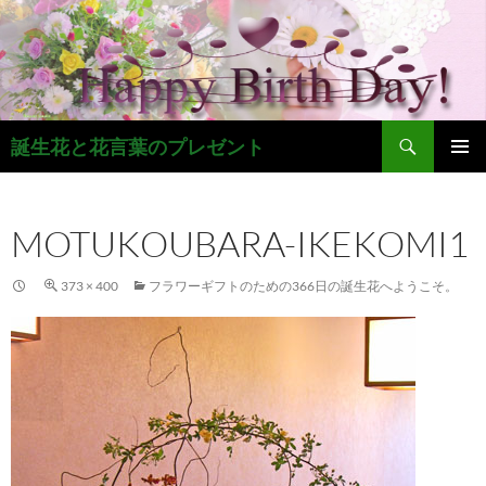
コ
ン
テ
ン
ツ
検
へ
誕生花と花言葉のプレゼント
索
ス
メインメ
キ
ニュー
ッ
MOTUKOUBARA-IKEKOMI1
プ
373 × 400
フラワーギフトのための366日の誕生花へようこそ。