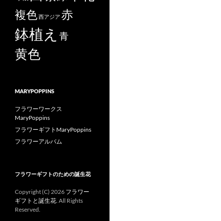
赤
複色
西アジア
鉢植え
青
黄色
MARYPOPPINS
フラワーワークス
MaryPoppins
フラワーギフトMaryPoppins
フラワーアルバム
フラワーギフトのための誕生花
Copyright (C)
2026
フラワー
ギフトと誕生花
. All Rights
Reserved.