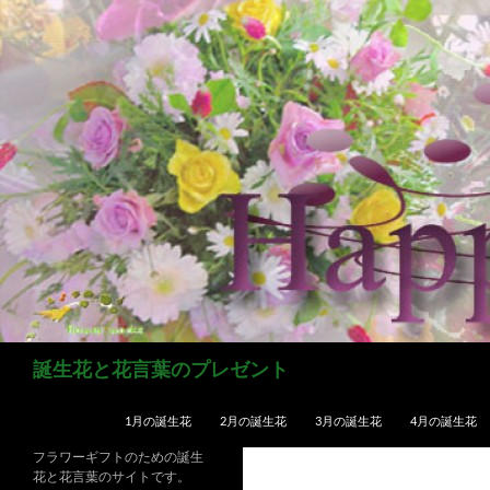
コ
ン
テ
ン
ツ
へ
ス
キ
ッ
プ
検
誕生花と花言葉のプレゼント
索
1月の誕生花
2月の誕生花
3月の誕生花
4月の誕生花
フラワーギフトのための誕生
花と花言葉のサイトです。