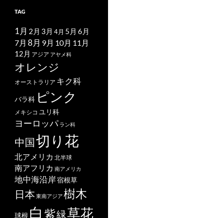
TAG
1月
2月
5月
6月
3月
4月
7月
8月
9月
10月
11月
12月
アジア
アヤメ科
オレンジ
キク科
オーストラリア
ピンク
バラ科
ユリ科
メキシコ
ヨーロッパ
ラン科
切り花
中国
北アメリカ
北半球
南アフリカ
南アメリカ
地中海沿岸
宿根草
樹木
日本
東南アジア
白
草花
紫
緑
球根