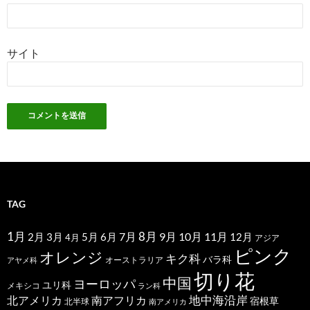
サイト
TAG
1月
7月
8月
9月
10月
11月
2月
5月
6月
3月
12月
4月
アジア
ピンク
オレンジ
キク科
バラ科
オーストラリア
アヤメ科
切り花
中国
ヨーロッパ
ユリ科
メキシコ
ラン科
北アメリカ
地中海沿岸
南アフリカ
宿根草
北半球
南アメリカ