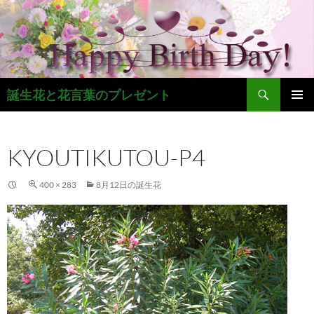
コ
ン
テ
ン
ツ
検
へ
誕生花と花言葉のプレゼント
索
ス
メインメ
キ
ニュー
ッ
KYOUTIKUTOU-P4
プ
400 × 283
8月12日の誕生花