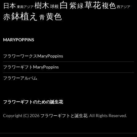
白
草花
樹木
紫
複色
日本
緑
球根
東南アジア
西アジア
鉢植え
黄色
赤
青
MARYPOPPINS
フラワーワークスMaryPoppins
フラワーギフトMaryPoppins
フラワーアルバム
フラワーギフトのための誕生花
Copyright (C)
2026
フラワーギフトと誕生花
. All Rights Reserved.